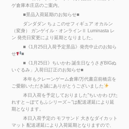
ゲ倉庫本庄店のご案内。
■景品入荷延期のお知らせ■
ダンダダン ちょこのせフィギュア オカルン
（変身） ガンゲイル・オンラインⅡ Luminasta レ
ン 発売日変更により延期となりました。
■《1月25日入荷予定景品》発売中止のお知ら
せ
■
■《1月25日》ちいかわ 誕生日なうさぎBIGぬ
いぐるみ」入荷日訂正のお知らせ■
本年もクレーンゲーム倉庫/万代書店前橋店を
ご愛願いただき誠にありがとうございました
本日入荷を予定しておりました”ちいかわ ぴた
れすと～ぽてもふシリーズ～”は配送遅延により延
期となります。
本日入荷予定の モフサンド 大きなダイカット
マット 配送遅延により入荷延期となりますので、