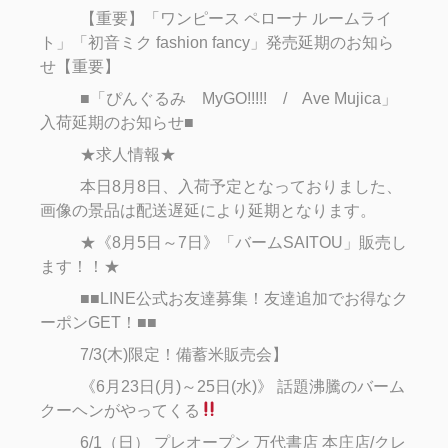
【重要】「ワンピース ペローナ ルームライ
ト」「初音ミク fashion fancy」発売延期のお知ら
せ【重要】
■「ぴんぐるみ MyGO!!!!! / Ave Mujica」
入荷延期のお知らせ■
★求人情報★
本日8月8日、入荷予定となっておりました、
画像の景品は配送遅延により延期となります。
★《8月5日～7日》「バームSAITOU」販売し
ます！！★
■■LINE公式お友達募集！友達追加でお得なク
ーポンGET！■■
7/3(木)限定！備蓄米販売会】
《6月23日(月)～25日(水)》 話題沸騰のバーム
クーヘンがやってくる
6/1（日） プレオープン 万代書店 本庄店/クレ