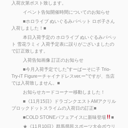
入荷次第ポスト致します。
イベント告知開催時間についてのお知らせ
■ホロライブ ぬいぐるみパペット ロボ子さん
入荷しました！■
本日入荷予定の ホロライブ ぬいぐるみパペッ
ト 雪花ラミィ 入荷予定表に誤りがございましたの
で訂正致します。
入荷告知画像 訂正のお知らせ
■今月入荷予定でした”すーぱーそに子 Trio-
Try-iT Figureーチャイナドレスver.ー”ですが、当店
では入荷致しません。■
お知らせカードコーナー移動しました！
■《11月15日》ドラゴンクエストAMアクリル
ブロックドットスライムの入荷日の訂正■
■COLD STONEパフェアイスに新味登場
■
★《11月10日》群馬県民スポーツ大会ボウリ