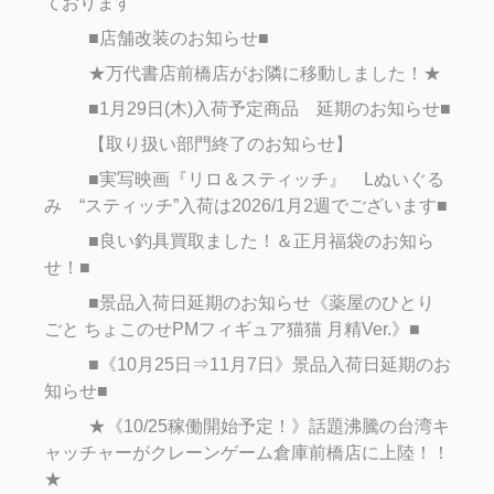
ております
■店舗改装のお知らせ■
★万代書店前橋店がお隣に移動しました！★
■1月29日(木)入荷予定商品 延期のお知らせ■
【取り扱い部門終了のお知らせ】
■実写映画『リロ＆スティッチ』 Lぬいぐる
み “スティッチ”入荷は2026/1月2週でございます■
■良い釣具買取ました！＆正月福袋のお知ら
せ！■
■景品入荷日延期のお知らせ《薬屋のひとり
ごと ちょこのせPMフィギュア猫猫 月精Ver.》■
■《10月25日⇒11月7日》景品入荷日延期のお
知らせ■
★《10/25稼働開始予定！》話題沸騰の台湾キ
ャッチャーがクレーンゲーム倉庫前橋店に上陸！！
★