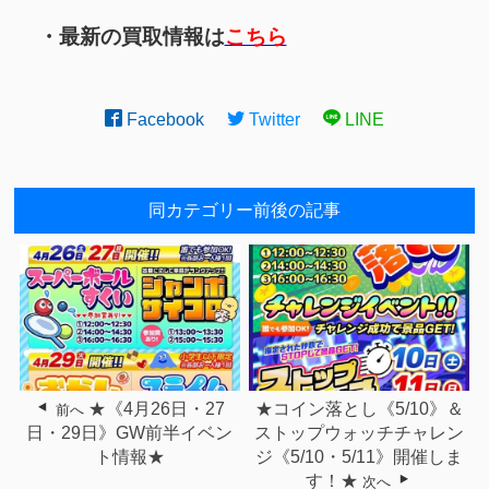
・最新の買取情報は
こちら
Facebook
Twitter
LINE
同カテゴリー前後の記事
★《4月26日・27
★コイン落とし《5/10》＆
前へ
日・29日》GW前半イベン
ストップウォッチチャレン
ト情報★
ジ《5/10・5/11》開催しま
す！★
次へ