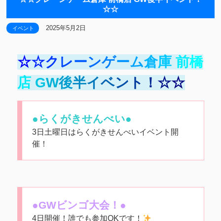
☆☆
2025年5月2日
イベント
☆
☆
ク
レ
ー
ン
ゲ
ー
ム
倉
庫
前
橋
店
G
W
後
半
イ
ベ
ン
ト
！
☆
☆
●らくがきせんべい●
3日土曜日はらくがきせんべいイベント開
催！
●GWビンゴ大会！●
4日開催！誰でも参加OKです！