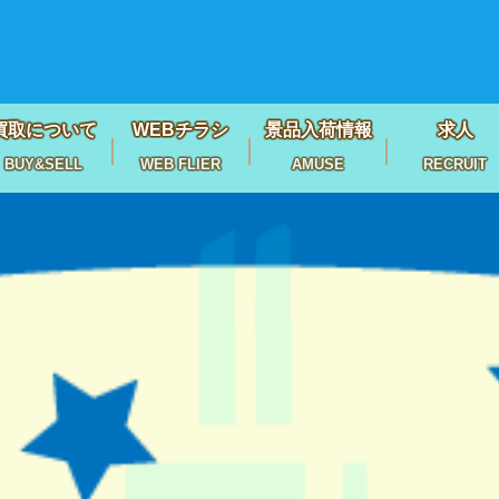
買取について
WEBチラシ
景品入荷情報
求人
BUY&SELL
WEB FLIER
AMUSE
RECRUIT