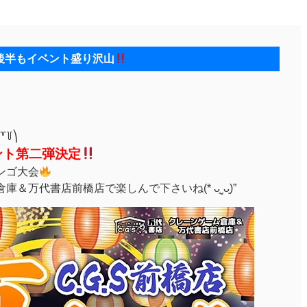
後半もイベント盛り沢山
꒦⎞
ント第二弾決定
ンゴ大会
＆万代書店前橋店で楽しんで下さいね(* ᴗ͈ˬᴗ͈)”