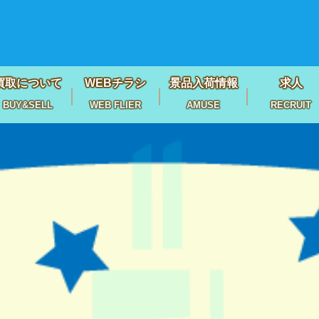
買取について
WEBチラシ
景品入荷情報
求人
BUY&SELL
WEB FLIER
AMUSE
RECRUIT