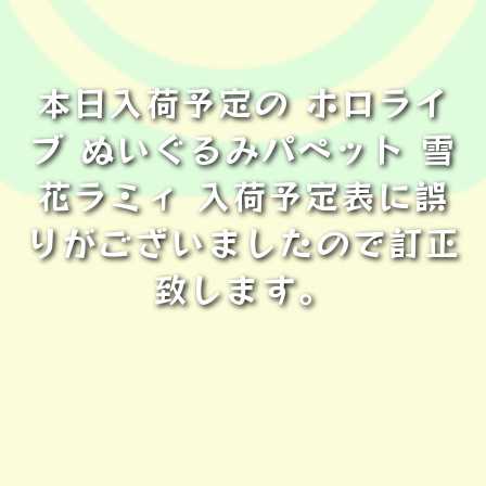
本日入荷予定の ホロライ
ブ ぬいぐるみパペット 雪
花ラミィ 入荷予定表に誤
りがございましたので訂正
致します。