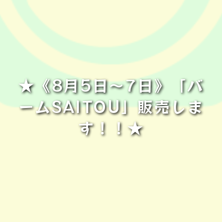
★《8月5日～7日》「バ
ームSAITOU」販売しま
す！！★