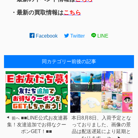
・最新の買取情報は
こちら
Facebook
Twitter
LINE
同カテゴリー前後の記事
■■LINE公式お友達募
本日8月8日、入荷予定とな
前へ
集！友達追加でお得なクー
っておりました、画像の景
ポンGET！■■
品は配送遅延により延期と