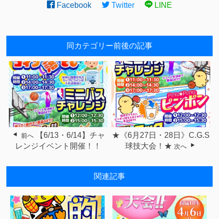
Facebook
Twitter
LINE
同カテゴリー前後の記事
【6/13・6/14】チャ
★《6月27日・28日》C.G.S
前へ
レンジイベント開催！！
球技大会！★
次へ
関連記事