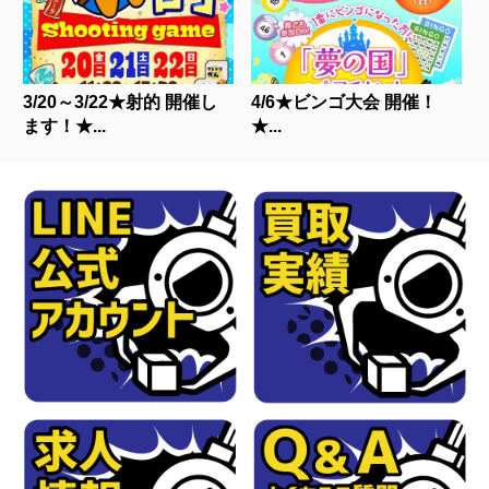
3/20～3/22★射的 開催し
4/6★ビンゴ大会 開催！
ます！★...
★...