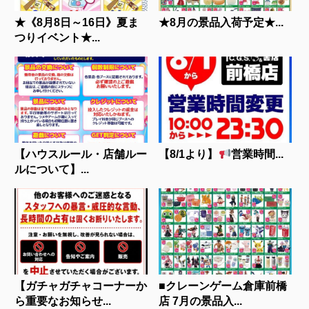
★《8月8日～16日》夏ま
★8月の景品入荷予定★...
つりイベント★...
【ハウスルール・店舗ルー
【8/1より】
営業時間...
ルについて】...
【ガチャガチャコーナーか
■クレーンゲーム倉庫前橋
ら重要なお知らせ...
店 7月の景品入...