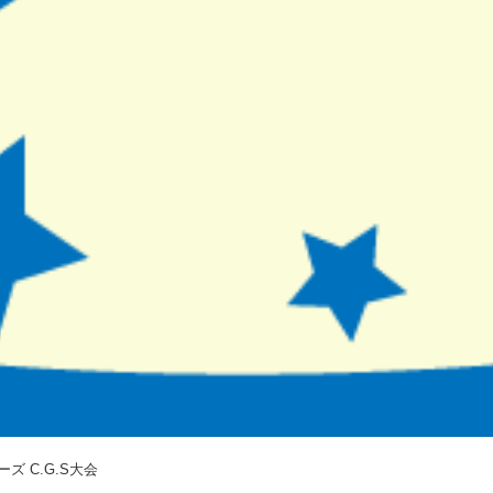
ズ C.G.S大会