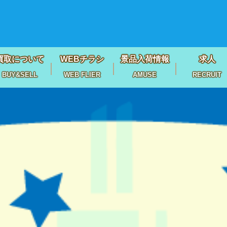
買取について
WEBチラシ
景品入荷情報
求人
BUY&SELL
WEB FLIER
AMUSE
RECRUIT