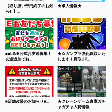
【取り扱い部門終了のお知
★求人情報★...
らせ】...
■■LINE公式お友達募集！
★☆ガンプラ強化買取いた
友達追加でお...
します！買取UP...
■店舗改装のお知らせ■...
★クレーンゲーム倉庫ガチ
ャガチャ入荷情報...