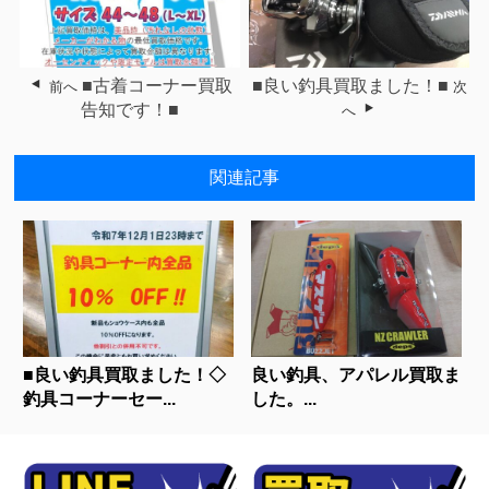
■古着コーナー買取
■良い釣具買取ました！■
前へ
次
告知です！■
へ
関連記事
■良い釣具買取ました！◇
良い釣具、アパレル買取ま
釣具コーナーセー...
した。...