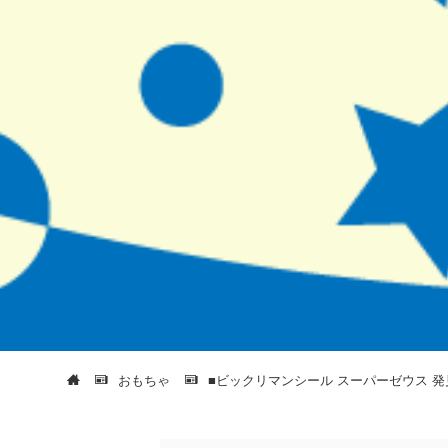
おもちゃ
■ビックリマンシール スーパーゼウス 発