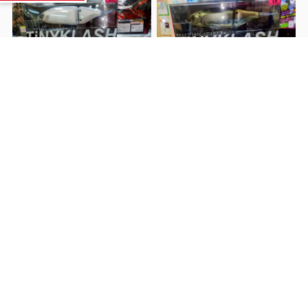
■良い釣具買取まし
■良い釣具買取ました！■
前へ
次
た！＆正月福袋のお知ら
へ
せ！■
関連記事
■良いアパレル、スニーカ
★5/17(土) チャレンジイベ