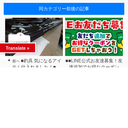
同カテゴリー前後の記事
Translate »
■釣具 気になるアイ
■■LINE公式お友達募集！友
前へ
テム仕入れました！■
達追加でお得なクーポン
GET！■■
次へ
関連記事