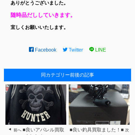
ありがとうございました。
随時品だししていきます。
宜しくお願いいたします。
Facebook
Twitter
LINE
同カテゴリー前後の記事
■良いアパレル買取
■良い釣具買取ました！■
前へ
次