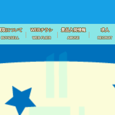
買取について
WEBチラシ
景品入荷情報
求人
BUY&SELL
WEB FLIER
AMUSE
RECRUIT