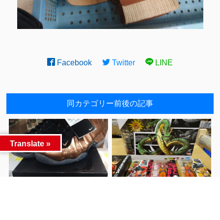
Facebook
Twitter
LINE
同カテゴリー前後の記事
Translate »
■良いスニーカー、
ドラゴンボールの
前へ
アパレル釣具買取ました！■
S.H.Figuartsをお買取させて
頂きました！
次へ