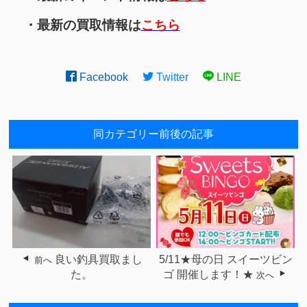
・最新の買取情報は
こちら
Facebook
Twitter
LINE
同カテゴリー前後の記事
良い釣具買取まし
5/11★母の日 スイーツビン
前へ
た。
ゴ 開催します！★
次へ