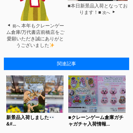
■本日新景品入荷となってお
ります！■
次へ
本年もクレーンゲー
前へ
ム倉庫/万代書店前橋店をご
愛願いただき誠にありがと
うございました
関連記事
新景品入荷しました
■クレーンゲーム倉庫ガチ
&#...
ャガチャ入荷情報...