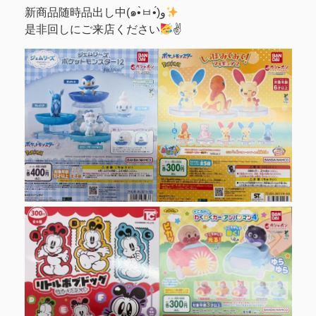
新商品随時品出し中(๑•̀ㅂ•́)و
是非回しにご来店ください
✌