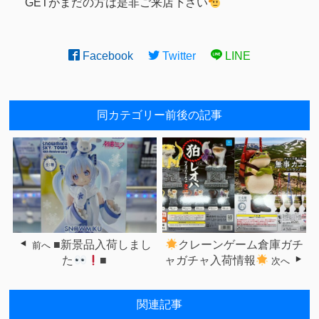
GETがまだの方は是非ご来店下さい
Facebook
Twitter
LINE
同カテゴリー前後の記事
■新景品入荷しまし
クレーンゲーム倉庫ガチ
前へ
た
■
ャガチャ入荷情報
次へ
関連記事