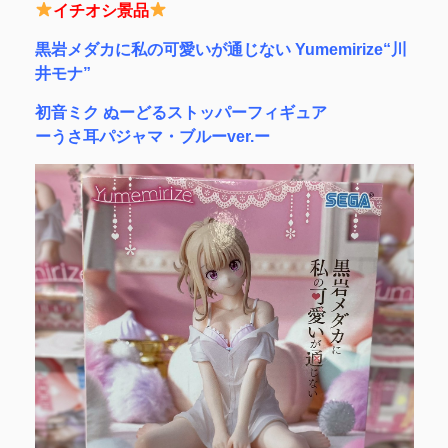
イチオシ景品
黒岩メダカに私の可愛いが通じない Yumemirize“川
井モナ”
初音ミク ぬーどるストッパーフィギュア
ーうさ耳パジャマ・ブルーver.ー