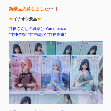
新景品入荷しました
イチオシ景品
甘神さんちの縁結び Yumemirize
“甘神夕奈” “甘神朝姫” “甘神夜重”