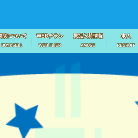
買取について
WEBチラシ
景品入荷情報
求人
BUY&SELL
WEB FLIER
AMUSE
RECRUIT