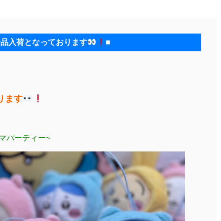
景品入荷となっております
■
ります
マパーティー~