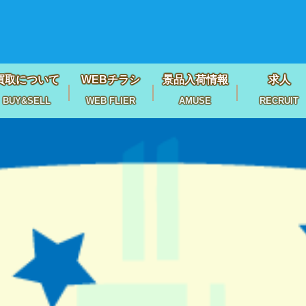
買取について
WEBチラシ
景品入荷情報
求人
BUY&SELL
WEB FLIER
AMUSE
RECRUIT