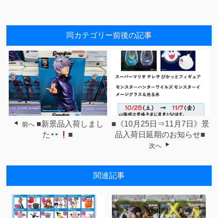
同カテゴリー前後の記事
■新景品入荷しまし
■《10月25日⇒11月7日》景
前へ
た
■
品入荷日延期のお知らせ■
次へ
関連記事