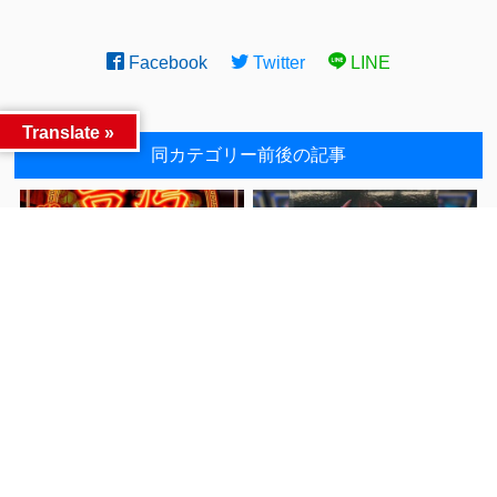
Facebook
Twitter
LINE
Translate »
同カテゴリー前後の記事
★《10/25稼働開始予
■新景品入荷しました
■
前へ
定！》話題沸騰の台湾キャ
次へ
ッチャーがクレーンゲーム
倉庫前橋店に上陸！！★