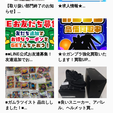
【取り扱い部門終了のお知
★求人情報★...
らせ】...
■■LINE公式お友達募集！
★☆ガンプラ強化買取いた
友達追加でお...
します！買取UP...
■ガムラツイスト 品出しし
■良いスニーカー、アパレ
ました！■...
ル、ヘルメット買...